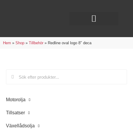
Hem
»
Shop
»
Tillbehör
»
Redline oval logo 8″ deca
Motorolja
Tillsatser
Växellådsolja