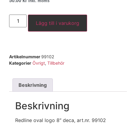
50.00
kr
inkl. moms
Lägg till i varukorg
Artikelnummer
99102
Kategorier
Övrigt
,
Tillbehör
Beskrivning
Beskrivning
Redline oval logo 8″ deca, art.nr. 99102