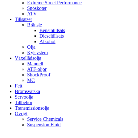
Extreme Street Performance
Snöskoter
ATV
Tillsatser
Bränsle
Bensintillsats
Dieseltillsats
Alkohol
Olja
Kylsystem
Växellådsolja
Manuell
ATF-oljor
ShockProof
MC
Fett
Bromsvätska
Servoolja
Tillbehör
Transmissionsolja
Övrigt
Service Chemicals
Suspension Fluid