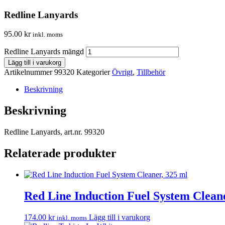
Redline Lanyards
95.00
kr
inkl. moms
Redline Lanyards mängd
Lägg till i varukorg
Artikelnummer
99320
Kategorier
Övrigt
,
Tillbehör
Beskrivning
Beskrivning
Redline Lanyards, art.nr. 99320
Relaterade produkter
Red Line Induction Fuel System Cleane
174.00
kr
Lägg till i varukorg
inkl. moms