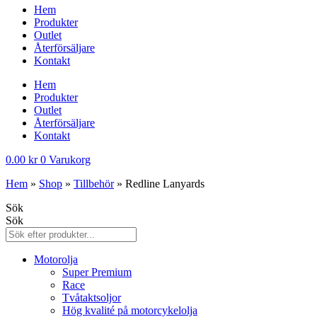
Hem
Produkter
Outlet
Återförsäljare
Kontakt
Hem
Produkter
Outlet
Återförsäljare
Kontakt
0.00
kr
0
Varukorg
Hem
»
Shop
»
Tillbehör
»
Redline Lanyards
Sök
Sök
Motorolja
Super Premium
Race
Tvåtaktsoljor
Hög kvalité på motorcykelolja