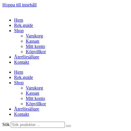
Hoppa till innehåll
Hem
Rek.guide
Shop
Varukorg
Kassan
Mitt konto
Köpvillkor
Återförsäljare
Kontakt
Hem
Rek.guide
Shop
Varukorg
Kassan
Mitt konto
Köpvillkor
Återförsäljare
Kontakt
Sök