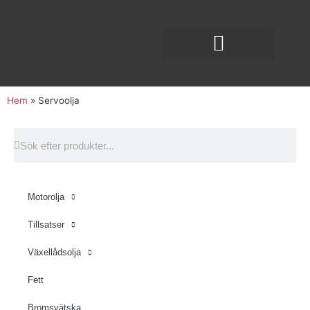
Hem
»
Servoolja
Motorolja
Tillsatser
Växellådsolja
Fett
Bromsvätska