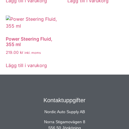
Lägg till i varukorg
Lägg till i varukorg
Power Steering Fluid,
355 ml
219.00
kr
inkl. moms
Lägg till i varukorg
Kontaktuppgifter
Nordic Auto Supply AB
Norra Stigamovägen 8
556 50 Jönköping