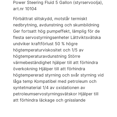
Power Steering Fluid 5 Gallon (styrservoolja),
art.nr 10104
Förbättrat slitskydd, motstår termiskt
nedbrytning, avdunstning och skumbildning
Ger fortsatt hög pumpeffekt, lämplig för de
flesta servostyrningsenheter Lättviktsvätska
undviker kraftförlust 50 % högre
högtemperaturviskositet och 1/5 av
högtemperaturavdunstning Större
värmebeständighet hjälper till att förhindra
överkokning Hjälper till att förhindra
högtempererad styrning och svår styrning vid
låga temp Kompatibel med petroleum och
syntetmaterial 1/4 av oxidationen av
petroleumservostyrningsvätskor Hjälper till
att förhindra läckage och gnisslande
Det
här