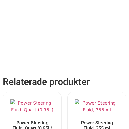
inlägget
är
sponsrat
av
våra
partners
Wigs
Relaterade produkter
Power Steering
Power Steering
Fluid, Quart (0,95L)
Fluid, 355 ml