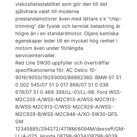
viskositetsstabilitet som gör den till det
självklara valet till moderna
prestandamotorer även med lättare s k “chip-
trimning” där fysisk och termisk belastning är
högre än i en standardmotor. Oljans kemiska
egenskaper leder till en mycket hög renhet i
motorn även under förlängda
serviceintervaller.
Red Line 5W30 uppfyller och överträffar
specifikationerna för: AC Delco 10-
9016/9050/19293000/88862360. BMW 07 51
0 002 545/07 51 0 017 866/07 51 0 038
678/07 51 0 469 399/LL-01/LL-98. Ford WSS-
M2C205-A/WSS-M2C913-A/WSS-M2C913-
B/WSS-M2C913-C/WSS-M2C929-A/WSS-
M2C929-B/WSS-M2C946-A/XO-5W30-QFS.
GM
12345885/294272/4718M/6094M/dexos®/GM-
LL-A-025. Honda 08798-9034/08798-9039.