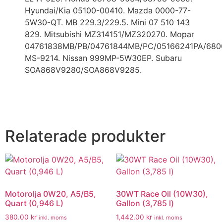
Hyundai/Kia 05100-00410. Mazda 0000-77-
5W30-QT. MB 229.3/229.5. Mini 07 510 143
829. Mitsubishi MZ314151/MZ320270. Mopar
04761838MB/PB/04761844MB/PC/05166241PA/680
MS-9214. Nissan 999MP-5W30EP. Subaru
SOA868V9280/SOA868V9285.
Relaterade produkter
Motorolja 0W20, A5/B5,
30WT Race Oil (10W30),
Quart (0,946 L)
Gallon (3,785 l)
380.00
kr
1,442.00
kr
inkl. moms
inkl. moms