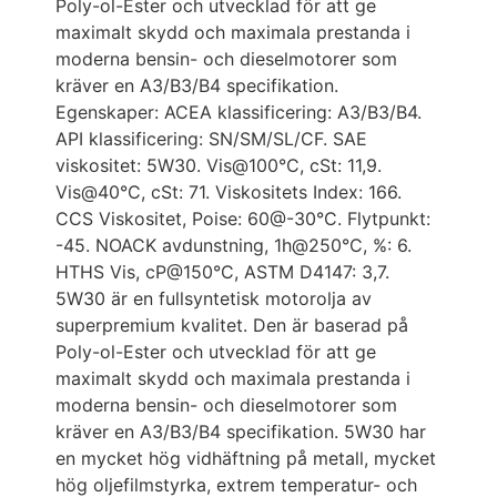
Poly-ol-Ester och utvecklad för att ge
maximalt skydd och maximala prestanda i
moderna bensin- och dieselmotorer som
kräver en A3/B3/B4 specifikation.
Egenskaper: ACEA klassificering: A3/B3/B4.
API klassificering: SN/SM/SL/CF. SAE
viskositet: 5W30. Vis@100°C, cSt: 11,9.
Vis@40°C, cSt: 71. Viskositets Index: 166.
CCS Viskositet, Poise: 60@-30°C. Flytpunkt:
-45. NOACK avdunstning, 1h@250°C, %: 6.
HTHS Vis, cP@150°C, ASTM D4147: 3,7.
5W30 är en fullsyntetisk motorolja av
superpremium kvalitet. Den är baserad på
Poly-ol-Ester och utvecklad för att ge
maximalt skydd och maximala prestanda i
moderna bensin- och dieselmotorer som
kräver en A3/B3/B4 specifikation. 5W30 har
en mycket hög vidhäftning på metall, mycket
hög oljefilmstyrka, extrem temperatur- och