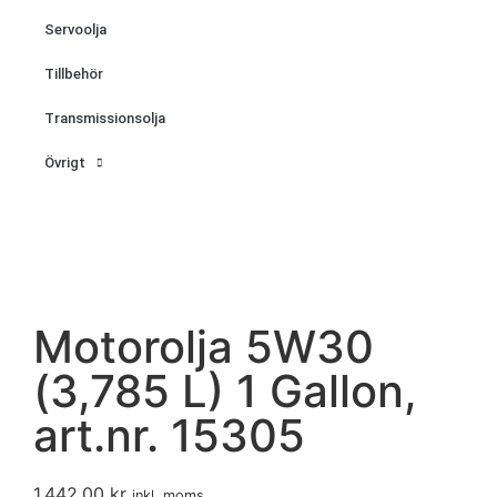
Servoolja
Tillbehör
Transmissionsolja
Övrigt
Motorolja 5W30
(3,785 L) 1 Gallon,
art.nr. 15305
1,442.00
kr
inkl. moms