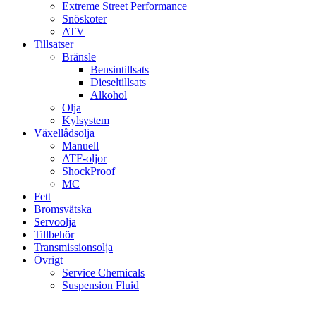
Extreme Street Performance
Snöskoter
ATV
Tillsatser
Bränsle
Bensintillsats
Dieseltillsats
Alkohol
Olja
Kylsystem
Växellådsolja
Manuell
ATF-oljor
ShockProof
MC
Fett
Bromsvätska
Servoolja
Tillbehör
Transmissionsolja
Övrigt
Service Chemicals
Suspension Fluid