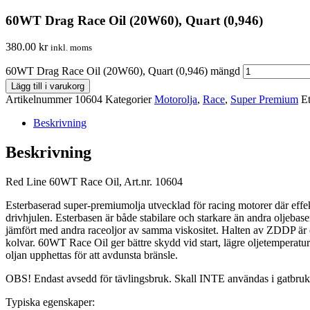
60WT Drag Race Oil (20W60), Quart (0,946)
380.00
kr
inkl. moms
60WT Drag Race Oil (20W60), Quart (0,946) mängd
Lägg till i varukorg
Artikelnummer
10604
Kategorier
Motorolja
,
Race
,
Super Premium
Et
Beskrivning
Beskrivning
Red Line 60WT Race Oil, Art.nr. 10604
Esterbaserad super-premiumolja utvecklad för racing motorer där effektut
drivhjulen. Esterbasen är både stabilare och starkare än andra oljebas
jämfört med andra raceoljor av samma viskositet. Halten av ZDDP är ext
kolvar. 60WT Race Oil ger bättre skydd vid start, lägre oljetempera
oljan upphettas för att avdunsta bränsle.
OBS! Endast avsedd för tävlingsbruk. Skall INTE användas i gatbruk 
Typiska egenskaper: