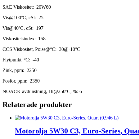
SAE Viskositet: 20W60
Vis@100ºC, cSt: 25
Vis@40ºC, cSt: 197
Viskositetsindex: 158
CCS Viskositet, Poise@ºC: 30@-10°C
Flytpunkt, ºC: -40
Zink, ppm: 2250
Fosfor, ppm: 2350
NOACK avdunstning, 1h@250ºC, %: 6
Relaterade produkter
Motorolja 5W30 C3, Euro-Series, Quar