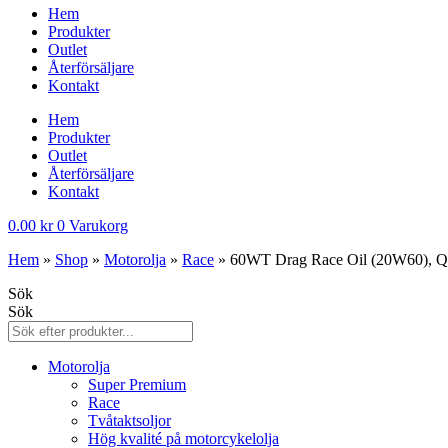
Hem
Produkter
Outlet
Återförsäljare
Kontakt
Hem
Produkter
Outlet
Återförsäljare
Kontakt
0.00
kr
0
Varukorg
Hem
»
Shop
»
Motorolja
»
Race
»
60WT Drag Race Oil (20W60), Qu
Sök
Sök
Motorolja
Super Premium
Race
Tvåtaktsoljor
Hög kvalité på motorcykelolja