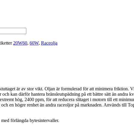
iketter
20W60
,
60W
,
Raceolja
taget är av stor vikt. Oljan är formulerad för att minimera friktion. Vil
er och kan därför hantera bränsleutspädning på ett bättre sätt än andra 
remt hög, 2400 ppm, för att reducera slitaget i motorn till ett minimum
tur och en högre renhet än andra raceoljor på marknaden. Används till
med förlängda bytesintervaller.