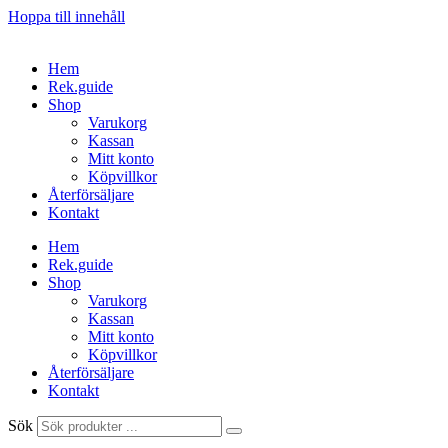
Hoppa till innehåll
Hem
Rek.guide
Shop
Varukorg
Kassan
Mitt konto
Köpvillkor
Återförsäljare
Kontakt
Hem
Rek.guide
Shop
Varukorg
Kassan
Mitt konto
Köpvillkor
Återförsäljare
Kontakt
Sök