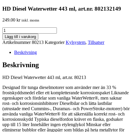
HD Diesel Waterwetter 443 ml, art.nr. 802132149
249.00
kr
inkl. moms
HD
Diesel
Lägg till i varukorg
Waterwetter
Artikelnummer
80213
Kategorier
Kylsystem
,
Tillsatser
443
ml,
Beskrivning
art.nr.
802132149
Beskrivning
mängd
HD Diesel Waterwetter 443 ml, art.nr. 80213
Designad för tunga dieselmotorer som använder mer än 33 %
frostskyddsmedel eller ett kompletterande korrosionspaket Liknande
egenskaper och fördelar som vanliga WaterWetter®, men saknar
rost- och korrosionsinhibitorer Dieselbilar och lätta lastbilar
(utrustade med Cummins-, Duramax- och PowerStroke-motorer) bör
använda vanliga WaterWetter® för att säkerställa korrekt rost- och
korrosionsskydd Typiska dieselfordon kräver en flaska, godsaker
upp till 15 liter Innehåller ingen etylenglykol Minskar eller
eliminerar bubblor eller ångspärr som bildas på heta metallytor för