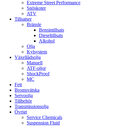
Extreme Street Performance
Snöskoter
ATV
Tillsatser
Bränsle
Bensintillsats
Dieseltillsats
Alkohol
Olja
Kylsystem
Växellådsolja
Manuell
ATF-oljor
ShockProof
MC
Fett
Bromsvätska
Servoolja
Tillbehör
Transmissionsolja
Övrigt
Service Chemicals
Suspension Fluid