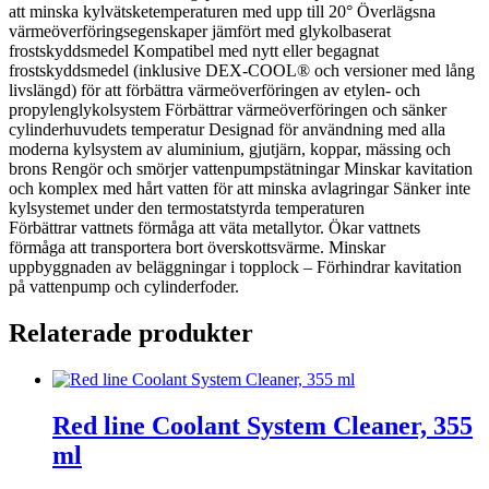
att minska kylvätsketemperaturen med upp till 20° Överlägsna
värmeöverföringsegenskaper jämfört med glykolbaserat
frostskyddsmedel Kompatibel med nytt eller begagnat
frostskyddsmedel (inklusive DEX-COOL® och versioner med lång
livslängd) för att förbättra värmeöverföringen av etylen- och
propylenglykolsystem Förbättrar värmeöverföringen och sänker
cylinderhuvudets temperatur Designad för användning med alla
moderna kylsystem av aluminium, gjutjärn, koppar, mässing och
brons Rengör och smörjer vattenpumpstätningar Minskar kavitation
och komplex med hårt vatten för att minska avlagringar Sänker inte
kylsystemet under den termostatstyrda temperaturen
Förbättrar vattnets förmåga att väta metallytor. Ökar vattnets
förmåga att transportera bort överskottsvärme. Minskar
uppbyggnaden av beläggningar i topplock – Förhindrar kavitation
på vattenpump och cylinderfoder.
Relaterade produkter
Red line Coolant System Cleaner, 355
ml