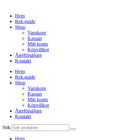
Hoppa
till
Hem
innehåll
Rek.guide
Shop
Varukorg
Kassan
Mitt konto
Köpvillkor
Återförsäljare
Kontakt
Hem
Rek.guide
Shop
Varukorg
Kassan
Mitt konto
Köpvillkor
Återförsäljare
Kontakt
Sök
Hem