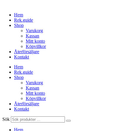
Hoppa
till
Hem
innehåll
Rek.guide
Shop
Varukorg
Kassan
Mitt konto
Köpvillkor
Återförsäljare
Kontakt
Hem
Rek.guide
Shop
Varukorg
Kassan
Mitt konto
Köpvillkor
Återförsäljare
Kontakt
Sök
Hem