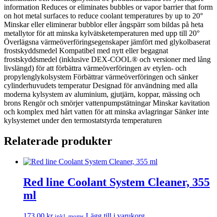
information Reduces or eliminates bubbles or vapor barrier that form
on hot metal surfaces to reduce coolant temperatures by up to 20°
Minskar eller eliminerar bubblor eller ångspärr som bildas på heta
metallytor för att minska kylvätsketemperaturen med upp till 20°
Överlägsna värmeöverföringsegenskaper jämfört med glykolbaserat
frostskyddsmedel Kompatibel med nytt eller begagnat
frostskyddsmedel (inklusive DEX-COOL® och versioner med lång
livslängd) för att förbättra värmeöverföringen av etylen- och
propylenglykolsystem Förbättrar värmeöverföringen och sänker
cylinderhuvudets temperatur Designad för användning med alla
moderna kylsystem av aluminium, gjutjärn, koppar, mässing och
brons Rengör och smörjer vattenpumpstätningar Minskar kavitation
och komplex med hårt vatten för att minska avlagringar Sänker inte
kylsystemet under den termostatstyrda temperaturen
Relaterade produkter
Red line Coolant System Cleaner, 355
ml
173.00
kr
Lägg till i varukorg
inkl. moms