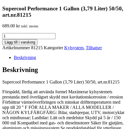
Supercool Performance 1 Gallon (3,79 Liter) 50/50,
art.nr.81215
689.00
kr
inkl. moms
Supercool
Performance
Lägg till i varukorg
1
Artikelnummer
81215
Kategorier
Kylsystem
,
Tillsatser
Gallon
(3,79
Beskrivning
Liter)
50/50,
Beskrivning
art.nr.81215
mängd
Supercool Performance 1 Gallon (3,79 Liter) 50/50, art.nr.81215
Förspädd, färdig att använda formel Maximerar kylsystemets
prestanda med överlägset skydd mot kavitationskorrosion / erosion
Förbättrar värmeöverföringen och minskar drifttemperaturen med
upp till 20 ° F FÖR ALLA MAKER / ALLA MODELLER /
NÅGON KYLFÄRGFÄRG: Bilar, stadsjeepar, UTV, motorcyklar
och minibussar; Lastbilar: Lätt och medelstor Skydd på 5 år / 150
000 mil Kompatibel med gas- och dieselmotorer Säker för gjutjärn,
aluminium och mässingssystem Se produktdatablad för ytterligare