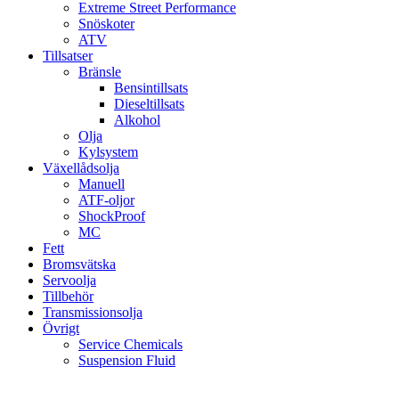
Extreme Street Performance
Snöskoter
ATV
Tillsatser
Bränsle
Bensintillsats
Dieseltillsats
Alkohol
Olja
Kylsystem
Växellådsolja
Manuell
ATF-oljor
ShockProof
MC
Fett
Bromsvätska
Servoolja
Tillbehör
Transmissionsolja
Övrigt
Service Chemicals
Suspension Fluid