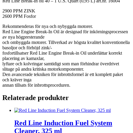
Red Line Break-In oil 40 – 1 U.S. Quart (0,95 L) art.nr. 16004
2900 PPM ZINK
2600 PPM Fosfor
Rekommenderas för nya och nybyggda motorer.
Red Line Engine Break-In Oil är designad för inkörningsprocessen
av nya högpresterande
och ombyggda motorer. Tillverkad av högsta kvalitet konventionella
basoljor och förhöjd zink/-
fosfortillsatser Red Line Engine Break-in Oil underlättar korrekt
placering av kamaxlar,
lyftare och kolvringar samtidigt som man förhindrar överdrivet
slitage på andra kritiska motorkomponenter.
Den avancerade tekniken för inbrottsformel är ett komplett paket
och kräver inga
annan tillsats för inbrottsproceduren.
Relaterade produkter
Red Line Induction Fuel System
Cleaner, 325 ml