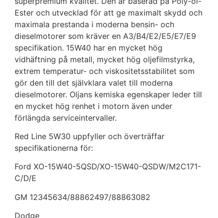
superpremium kvalitet. Den är baserad på Poly-ol-
Ester och utvecklad för att ge maximalt skydd och
maximala prestanda i moderna bensin- och
dieselmotorer som kräver en A3/B4/E2/E5/E7/E9
specifikation. 15W40 har en mycket hög
vidhäftning på metall, mycket hög oljefilmstyrka,
extrem temperatur- och viskositetsstabilitet som
gör den till det självklara valet till moderna
dieselmotorer. Oljans kemiska egenskaper leder till
en mycket hög renhet i motorn även under
förlängda serviceintervaller.
Red Line 5W30 uppfyller och överträffar
specifikationerna för:
Ford XO-15W40-5QSD/XO-15W40-QSDW/M2C171-
C/D/E
GM 12345634/88862497/88863082
Dodge