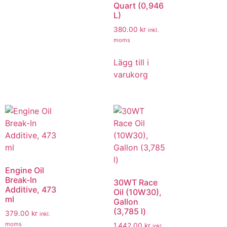
Quart (0,946
L)
380.00
kr
inkl.
moms
Lägg till i
varukorg
Engine Oil
Break-In
30WT Race
Additive, 473
Oil (10W30),
ml
Gallon
(3,785 l)
379.00
kr
inkl.
moms
1,442.00
kr
inkl.