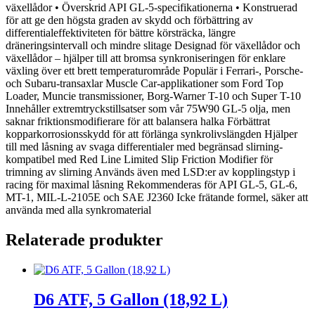
växellådor • Överskrid API GL-5-specifikationerna • Konstruerad
för att ge den högsta graden av skydd och förbättring av
differentialeffektiviteten för bättre körsträcka, längre
dräneringsintervall och mindre slitage Designad för växellådor och
växellådor – hjälper till att bromsa synkroniseringen för enklare
växling över ett brett temperaturområde Populär i Ferrari-, Porsche-
och Subaru-transaxlar Muscle Car-applikationer som Ford Top
Loader, Muncie transmissioner, Borg-Warner T-10 och Super T-10
Innehåller extremtryckstillsatser som vår 75W90 GL-5 olja, men
saknar friktionsmodifierare för att balansera halka Förbättrat
kopparkorrosionsskydd för att förlänga synkrolivslängden Hjälper
till med låsning av svaga differentialer med begränsad slirning-
kompatibel med Red Line Limited Slip Friction Modifier för
trimning av slirning Används även med LSD:er av kopplingstyp i
racing för maximal låsning Rekommenderas för API GL-5, GL-6,
MT-1, MIL-L-2105E och SAE J2360 Icke frätande formel, säker att
använda med alla synkromaterial
Relaterade produkter
D6 ATF, 5 Gallon (18,92 L)