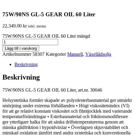
75W/90NS GL-5 GEAR OIL 60 Liter
22,349.00
kr
inkl. moms
75W/90NS GL-5 GEAR OIL 60 Liter mängd
Lägg till i varukorg
Artikelnummer
58307
Kategorier
Manuell
,
Växellådsolja
Beskrivning
Beskrivning
75W/90NS GL-5 GEAR OIL 60 Liter, art.nr. 30046
Helsyntetiska formler skapade av polyolesterbasmaterial ger utmärkt
smörjning under extrema förhållanden • Högt viskositetsindex (VI)
för att ge relativt konstant viskositet och filmtjocklek med varierande
temperaturförändringar • Esterbasmaterial och friktionsmodifierare
ger ytterligare halka för att sänka driftstemperaturerna genom att
minska glidfriktion i hypoidväxlar • Överlägsen skjuvstabilitet och
minskad oxidation jämfört med andra syntetiska och konventionella