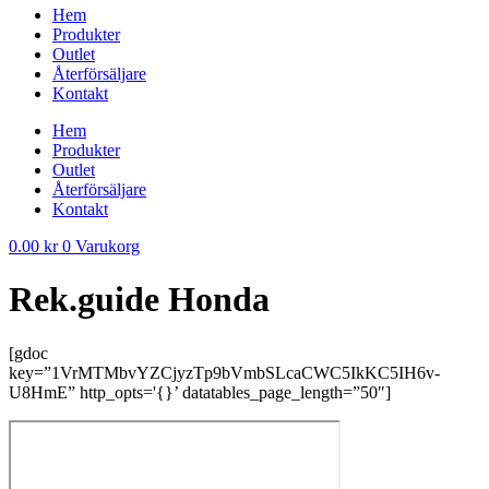
Hem
Produkter
Outlet
Återförsäljare
Kontakt
Hem
Produkter
Outlet
Återförsäljare
Kontakt
0.00
kr
0
Varukorg
Rek.guide Honda
[gdoc
key=”1VrMTMbvYZCjyzTp9bVmbSLcaCWC5IkKC5IH6v-
U8HmE” http_opts='{}’ datatables_page_length=”50″]