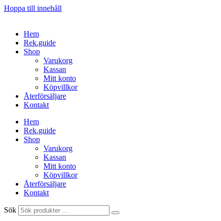
Hoppa till innehåll
Hem
Rek.guide
Shop
Varukorg
Kassan
Mitt konto
Köpvillkor
Återförsäljare
Kontakt
Hem
Rek.guide
Shop
Varukorg
Kassan
Mitt konto
Köpvillkor
Återförsäljare
Kontakt
Sök