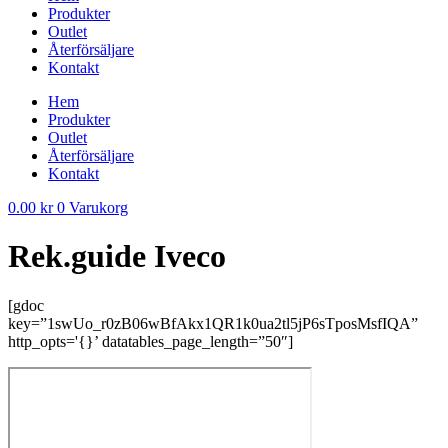
Produkter
Outlet
Återförsäljare
Kontakt
Hem
Produkter
Outlet
Återförsäljare
Kontakt
0.00
kr
0
Varukorg
Rek.guide Iveco
[gdoc
key=”1swUo_r0zB06wBfAkx1QR1k0ua2tl5jP6sTposMsfIQA”
http_opts='{}’ datatables_page_length=”50″]