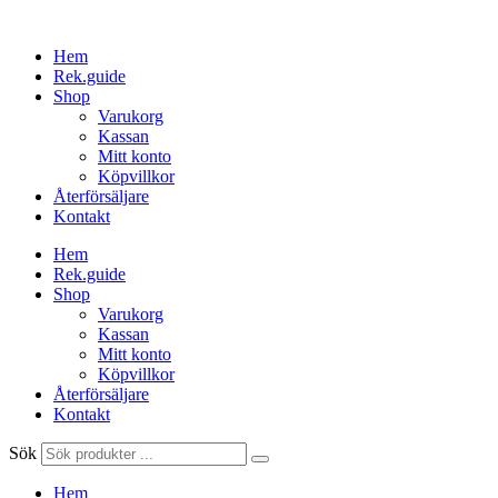
Hoppa
till
Hem
innehåll
Rek.guide
Shop
Varukorg
Kassan
Mitt konto
Köpvillkor
Återförsäljare
Kontakt
Hem
Rek.guide
Shop
Varukorg
Kassan
Mitt konto
Köpvillkor
Återförsäljare
Kontakt
Sök
Hem