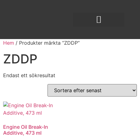
Hem
/ Produkter märkta ”ZDDP”
ZDDP
Endast ett sökresultat
Engine Oil Break-In
Additive, 473 ml