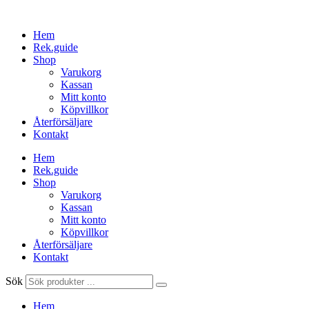
Hoppa
till
Hem
innehåll
Rek.guide
Shop
Varukorg
Kassan
Mitt konto
Köpvillkor
Återförsäljare
Kontakt
Hem
Rek.guide
Shop
Varukorg
Kassan
Mitt konto
Köpvillkor
Återförsäljare
Kontakt
Sök
Hem