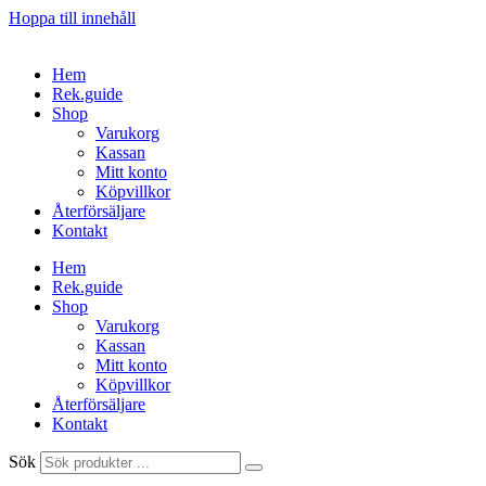
Hoppa till innehåll
Hem
Rek.guide
Shop
Varukorg
Kassan
Mitt konto
Köpvillkor
Återförsäljare
Kontakt
Hem
Rek.guide
Shop
Varukorg
Kassan
Mitt konto
Köpvillkor
Återförsäljare
Kontakt
Sök